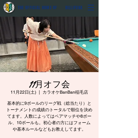
THE OFFICIAL HOME OF BILLIFUNA
11月オフ会
11月22日(土)
  |  
カラオケBanBan稲毛店
基本的に9ボールのリーグ戦（総当たり）と
トーナメントの成績のトータルで順位を決め
てます。人数によってはペアマッチや8ボー
ル、10ボールも。初心者の方にはフォーム
や基本ルールなどもお教えしてます。