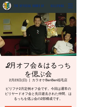
THE OFFICIAL HOME OF BILLIFUNA
2月オフ会＆はるっち
を偲ぶ会
2月23日(日)
  |  
カラオケBanBan稲毛店
ビリフナ2月定例オフ会です。今回は通常の
ビリヤードオフ会と先日逝去された仲間、は
るっちを偲ぶ会の2部構成です。