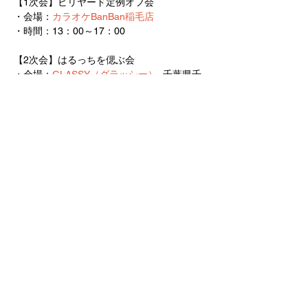
【1次会】ビリヤード定例オフ会
・会場：
カラオケBanBan稲毛店
・時間：13：00～17：00
【2次会】はるっちを偲ぶ会
・会場：
GLASSY（グラッシー）
  千葉県千
葉市稲毛区小仲台２-2-2 N,s Quattro 3F   	
	　  （駅徒歩1分、東口を降りて線路沿
いを50mくらい歩くとセブンイレブンが見え
るので、そのビルの3階です）　　　　
さらに表示